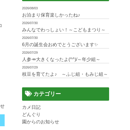
2026/08/03
お泊まり保育楽しかったね♪
2026/07/30
コ
みんなでわっしょい！～こどもまつり～
2026/07/30
6月の誕生会おめでとうございます✨
2026/07/29
人参🥕大きくなったよ(^^)/～年少組～
2026/07/29
枝豆を育てたよ♪ ～ふじ組・もみじ組～
カテゴリー
せ
カメ日記
どんぐり
園からのお知らせ