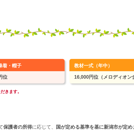
操着・帽子
教材一式（年中）
0円位
16,000円位（メロディオ
ただきます。
て
保護者の所得
に応じて、
国が定める基準を基に新潟市が定め