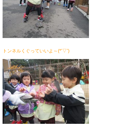
トンネルくぐっていいよ～(*’▽’)