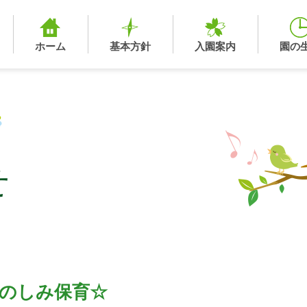
ホーム
基本方針
入園案内
園の
せ
のしみ保育☆