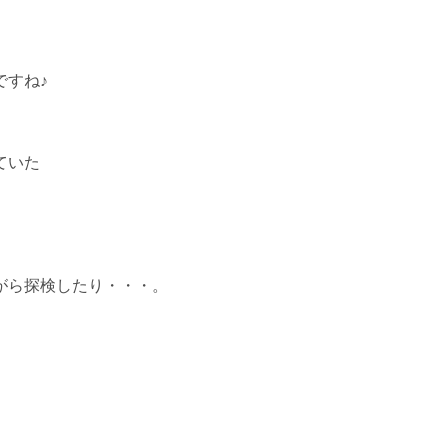
ですね♪
ていた
がら探検したり・・・。