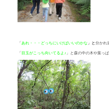
「
あれ・・・どっちにいけばいいのかな
」と
分かれ
「
目玉がこっち向いてるよ♪
」と森の中の木や葉っぱ