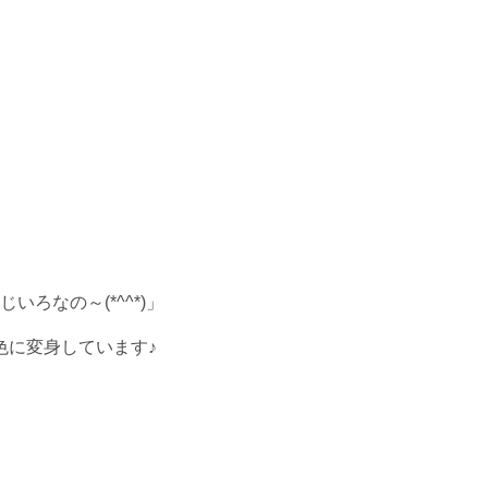
いろなの～(*^^*)」
色に変身しています♪