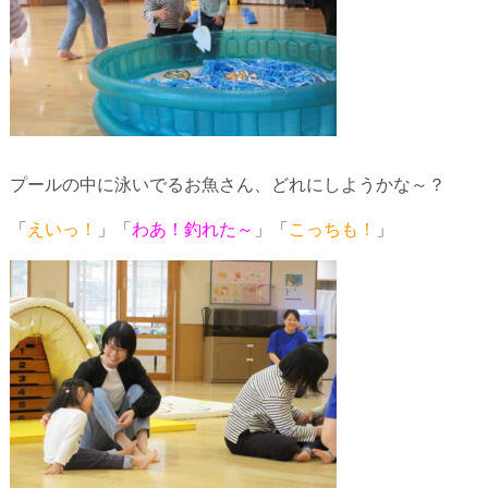
プールの中に泳いでるお魚さん、どれにしようかな～？
「
えいっ！
」「
わあ！釣れた～
」「
こっちも！
」