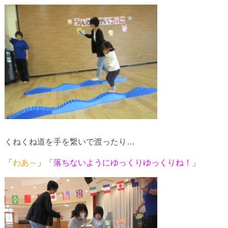
くねくね道を手を繋いで渡ったり…
「
わあ～
」「
落ちないようにゆっくりゆっくりね！
」