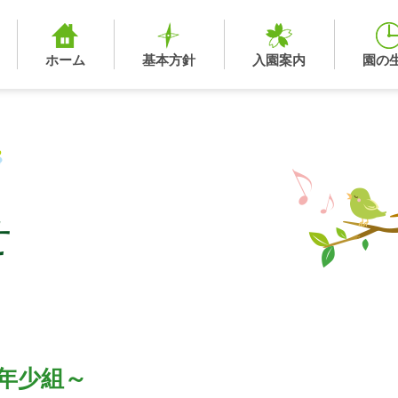
ホーム
基本方針
入園案内
園の
せ
年少組～