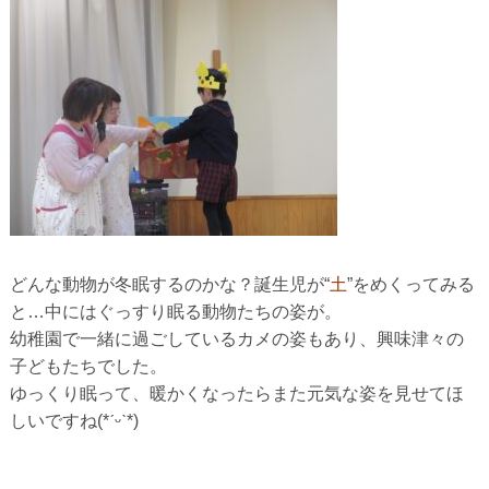
どんな動物が冬眠するのかな？誕生児が“
土
”をめくってみる
と…中に
はぐっすり眠る動物たちの姿が。
幼稚園で一緒に過ごしているカメの姿もあり、興味津々
の
子どもたちでした。
ゆっくり眠って、暖かくなったらまた元気な姿を見せてほ
しいです
ね(*ˊᵕˋ*)