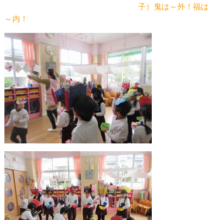
子）鬼は～外！福は
～内！