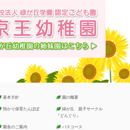
基本方針
園の概要
預かり保育たんぽぽ
緑が丘 親子サークル
『どんぐり』
園舎のご案内
バスコース