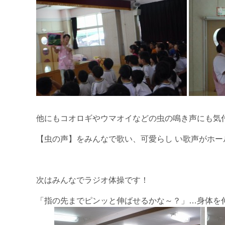
他にもコオロギやウマオイなどの虫の鳴き声にも気付き
【虫の声】をみんなで歌い、可愛らし い歌声がホール
次はみんなでラジオ体操です！
「指の先までピンッと伸ばせるかな～？」…身体を