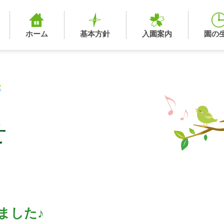
ホーム
基本方針
入園案内
園の
せ
ました♪