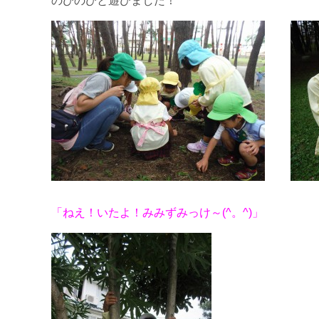
のびのびと遊びました！
「ねえ！いたよ！みみずみっけ～(^。^)