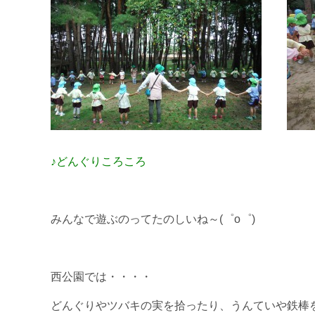
♪どんぐりころころ
みんなで遊ぶのってたのしいね～(゜o゜)
西公園では・・・・
どんぐりやツバキの実を拾ったり、うんていや鉄棒