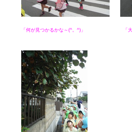
「何が見つかるかな～(^。^)」
「