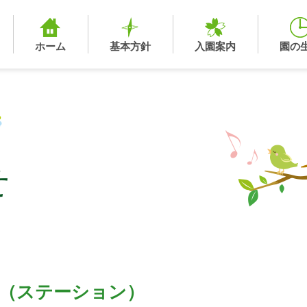
ホーム
基本方針
入園案内
園の
せ
) （ステーション）