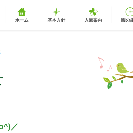
ホーム
基本方針
入園案内
園の
せ
^)／