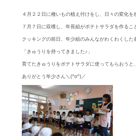
４月２２日に種いもの植え付けをし、日々の変化を
７月７日に収穫し、年長組がポテトサラダを作るこ
クッキングの前日、年少組のみんながわくわくした
「きゅうりを持ってきました♪」
育てたきゅうりをポテトサラダに使ってもらおうと
ありがとう年少さん＼(^o^)／