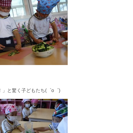
」と驚く子どもたち(゜o゜)